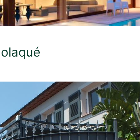
molaqué